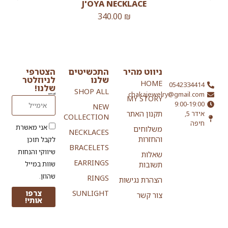
J'OYA NECKLACE
340.00
₪
ניווט מהיר
התכשיטים
הצטרפי
שלנו
לניוזלטר
HOME
0542334414
שלנו!
SHOP ALL
chakajewelry@gmail.com
email
MY STORY
9:00-19:00
NEW
אידר 5,
תקנון האתר
COLLECTION
חיפה
אני מאשרת
משלוחים
NECKLACES
והחזרות
לקבל תוכן
BRACELETS
שיווקי והנחות
שאלות
EARRINGS
שוות במייל
תשובות
שהוזן.
RINGS
הצהרת נגישות
SUNLIGHT
צרפו
צור קשר
אותי!