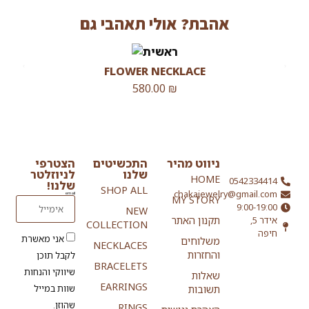
אהבת? אולי תאהבי גם
FLOWER NECKLACE
580.00
₪
ניווט מהיר
התכשיטים
הצטרפי
שלנו
לניוזלטר
HOME
0542334414
שלנו!
SHOP ALL
chakajewelry@gmail.com
email
MY STORY
9:00-19:00
NEW
אידר 5,
תקנון האתר
COLLECTION
חיפה
אני מאשרת
משלוחים
NECKLACES
והחזרות
לקבל תוכן
BRACELETS
שיווקי והנחות
שאלות
EARRINGS
שוות במייל
תשובות
שהוזן.
RINGS