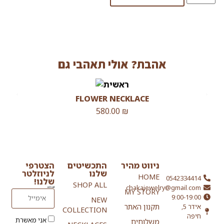
אהבת? אולי תאהבי גם
FLOWER NECKLACE
580.00
₪
ניווט מהיר
התכשיטים
הצטרפי
שלנו
לניוזלטר
HOME
0542334414
שלנו!
SHOP ALL
chakajewelry@gmail.com
email
MY STORY
9:00-19:00
NEW
אידר 5,
תקנון האתר
COLLECTION
חיפה
אני מאשרת
משלוחים