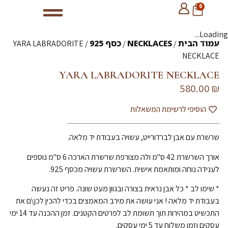
0
Loading...
עמוד הבית
NECKLACES
כסף 925
/ YARA LABRADORITE
/
/
NECKLACE
YARA LABRADORITE NECKLACE
580.00
₪
הוסיפי לרשימת המשאלות
שרשרת עם אבן לברדורייט, עשויה בעבודת יד מלאה.
אורך השרשרת 42 ס"מ ולה מצורפת שרשרת הארכה 6 ס"מ נוספים
לענידה נוחה ומותאמת אישית. השרשרת עשויה מכסף 925.
* שימו לב * כל אבן נראית בצורה ובגוון מעט שונה. פריט זה נעשה
בעבודת יד מלאה ! אני עושה את מירב המאמצים בכדי להכין לכן\ם את
התכשיט במהירות תוך תשומת לב לפרטים הקטנים. זמן ההכנה עד 14 ימי
עסקים וזמן משלוח עד 5 ימי עסקים.