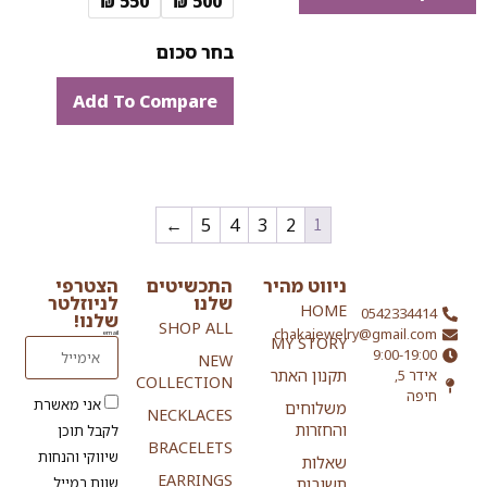
550 ₪
500 ₪
בחר סכום
Add To Compare
←
5
4
3
2
1
ניווט מהיר
התכשיטים
הצטרפי
שלנו
לניוזלטר
HOME
0542334414
שלנו!
SHOP ALL
chakajewelry@gmail.com
email
MY STORY
9:00-19:00
NEW
אידר 5,
תקנון האתר
COLLECTION
חיפה
אני מאשרת
משלוחים
NECKLACES
והחזרות
לקבל תוכן
BRACELETS
שיווקי והנחות
שאלות
EARRINGS
שוות במייל
תשובות